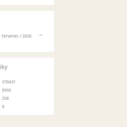
červenec / 2026
>>
tiky
370431
8995
258
8