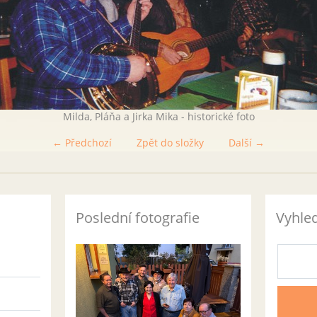
Milda, Pláňa a Jirka Mika - historické foto
← Předchozí
Zpět do složky
Další →
Poslední fotografie
Vyhle