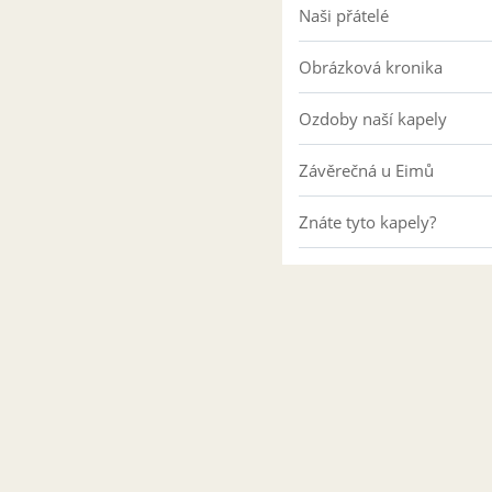
Naši přátelé
Obrázková kronika
Ozdoby naší kapely
Závěrečná u Eimů
Znáte tyto kapely?