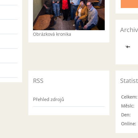
Archiv
Obrázková kronika
<<
RSS
Statis
Celkem:
Přehled zdrojů
Měsíc:
Den:
Online: