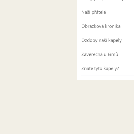
Naši přátelé
Obrázková kronika
Ozdoby naší kapely
Závěrečná u Eimů
Znáte tyto kapely?