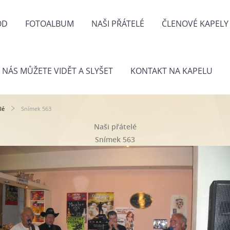
OD
FOTOALBUM
NAŠI PŘÁTELÉ
ČLENOVÉ KAPELY
 NÁS MŮŽETE VIDĚT A SLYŠET
KONTAKT NA KAPELU
lé
Snímek 563
Naši přátelé
Snímek 563