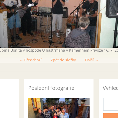
upina Bonita v hospodě U hastrmana v Kamenném Přívoze 16. 7. 2
← Předchozí
Zpět do složky
Další →
Poslední fotografie
Vyhle