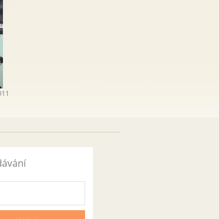
011
dávání