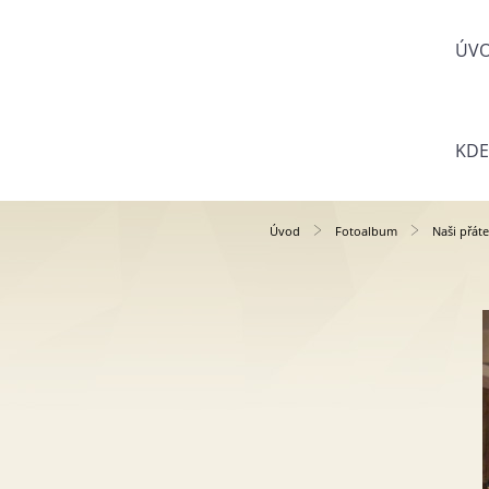
ÚV
KDE
Úvod
Fotoalbum
Naši přáte