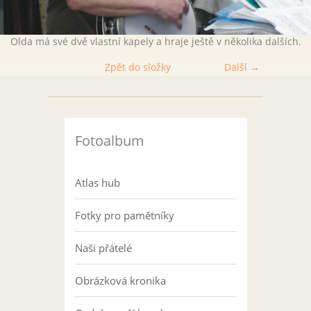
Olda má své dvě vlastní kapely a hraje ještě v několika dalších.
Zpět do složky
Další →
Fotoalbum
Atlas hub
Fotky pro pamětníky
Naši přátelé
Obrázková kronika