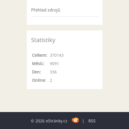
Přehled zdrojů
Statistiky
Celkem:
370143
Měsíc:
9091
Den:
336
Online:
2
© 2026 eStránky.cz
|
RSS