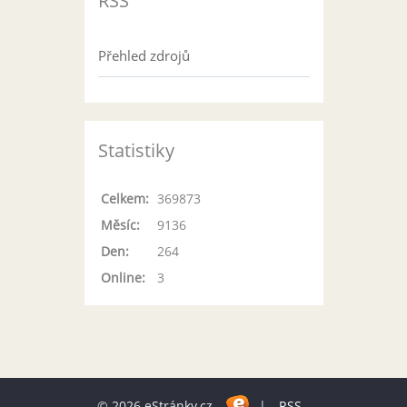
RSS
Přehled zdrojů
Statistiky
Celkem:
369873
Měsíc:
9136
Den:
264
Online:
3
© 2026 eStránky.cz
|
RSS