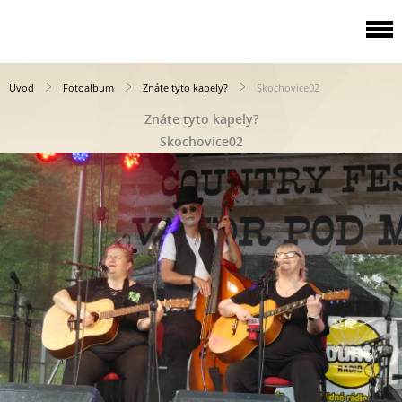
Úvod
Fotoalbum
Znáte tyto kapely?
Skochovice02
Znáte tyto kapely?
Skochovice02