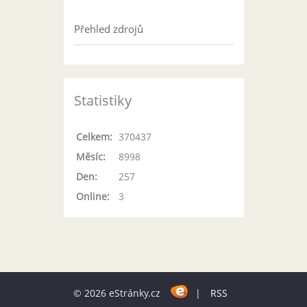
Přehled zdrojů
Statistiky
Celkem:
370437
Měsíc:
8998
Den:
257
Online:
3
© 2026 eStránky.cz
|
RSS