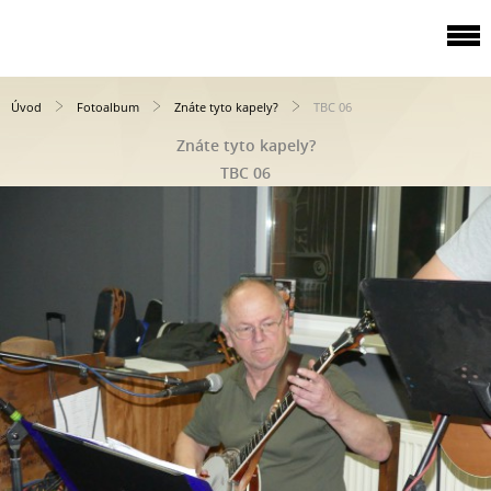
Úvod
Fotoalbum
Znáte tyto kapely?
TBC 06
Znáte tyto kapely?
TBC 06